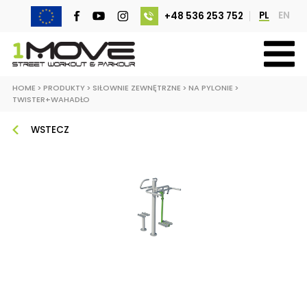
PL
EN
+48 536 253 752
HOME
>
PRODUKTY
>
SIŁOWNIE ZEWNĘTRZNE
>
NA PYLONIE
>
TWISTER+WAHADŁO
WSTECZ