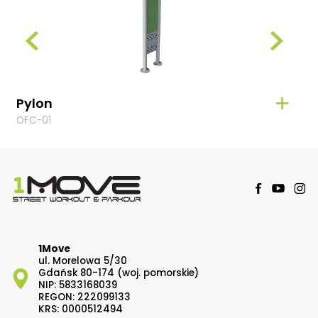
Pylon
Pra
OFC-01
OFC-
1Move
ul. Morelowa 5/30
Gdańsk 80-174 (woj. pomorskie)
NIP: 5833168039
REGON: 222099133
KRS: 0000512494