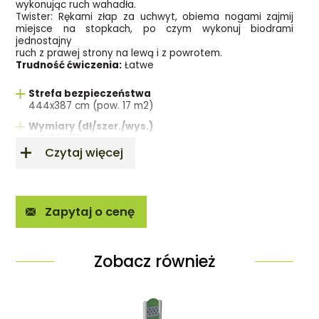
wykonując ruch wahadła.
Twister: Rękami złap za uchwyt, obiema nogami zajmij
miejsce na stopkach, po czym wykonuj biodrami
jednostajny
ruch z prawej strony na lewą i z powrotem.
Trudność ćwiczenia:
Łatwe
Strefa bezpieczeństwa
444x387 cm (pow. 17 m2)
Wymiary (dł/szer./wys.)
144x88x178 cm
Czytaj więcej
Partie ciała
biodra, odcinek lędźwiowy kręgosłupa, brzuch, plecy
Zapytaj o cenę
Zobacz również