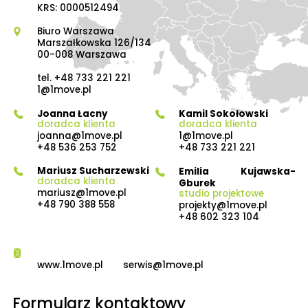
KRS: 0000512494
Biuro Warszawa
Marszałkowska 126/134
00-008 Warszawa
tel.
+48 733 221 221
1@1move.pl
Joanna Łacny
Kamil Sokołowski
doradca klienta
doradca klienta
joanna@1move.pl
1@1move.pl
+48 536 253 752
+48 733 221 221
Mariusz Sucharzewski
Emilia Kujawska-
doradca klienta
Gburek
mariusz@1move.pl
studio projektowe
+48 790 388 558
projekty@1move.pl
+48 602 323 104
www.1move.pl
serwis@1move.pl
Formularz kontaktowy