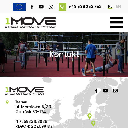
PL
EN
+48 536 253 752
Kontakt
1Move
ul. Morelowa 5/30
Gdańsk 80-174
NIP: 5833168039
REGON: 222099133