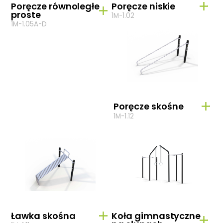
Poręcze równoległe
Poręcze niskie
proste
1M-1.02
1M-1.05A-D
Poręcze skośne
1M-1.12
Ławka skośna
Koła gimnastyczne