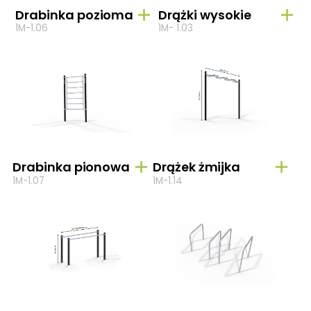
Drabinka pozioma
Drążki wysokie
1M-1.06
1M- 1.03
Drabinka pionowa
Drążek żmijka
1M-1.07
1M-1.14