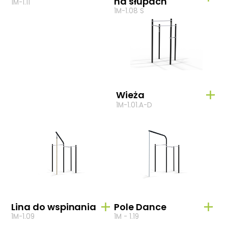
na słupach
1M-1.11
1M-1.08 S
Wieża
1M-1.01.A-D
Lina do wspinania
Pole Dance
1M-1.09
1M - 1.19