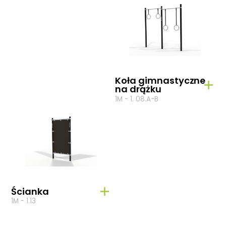
Koła gimnastyczne
na drążku
1M - 1. 08.A-B
Ścianka
1M - 1.13