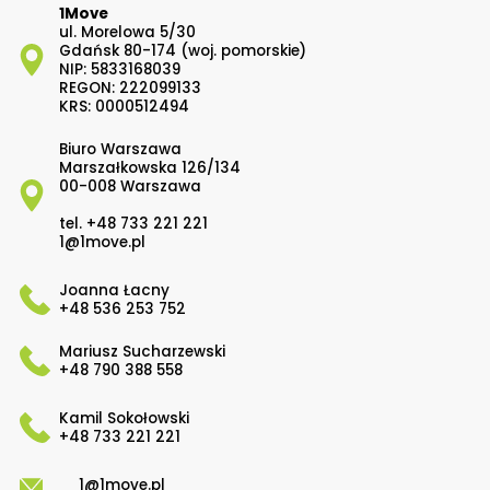
1Move
ul. Morelowa 5/30
Gdańsk 80-174 (woj. pomorskie)
NIP: 5833168039
REGON: 222099133
KRS: 0000512494
Biuro Warszawa
Marszałkowska 126/134
00-008 Warszawa
tel.
+48 733 221 221
1@1move.pl
Joanna Łacny
+48 536 253 752
Mariusz Sucharzewski
+48 790 388 558
Kamil Sokołowski
+48 733 221 221
1@1move.pl