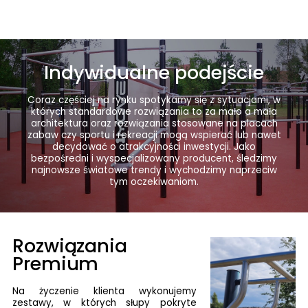
Indywidualne podejście
Coraz częściej na rynku spotykamy się z sytuacjami, w
których standardowe rozwiązania to za mało a mała
architektura oraz rozwiązania stosowane na placach
zabaw czy sportu i rekreacji mogą wspierać lub nawet
decydować o atrakcyjności inwestycji. Jako
bezpośredni i wyspecjalizowany producent, śledzimy
najnowsze światowe trendy i wychodzimy naprzeciw
tym oczekiwaniom.
Rozwiązania
Premium
Na życzenie klienta wykonujemy
zestawy, w których słupy pokryte