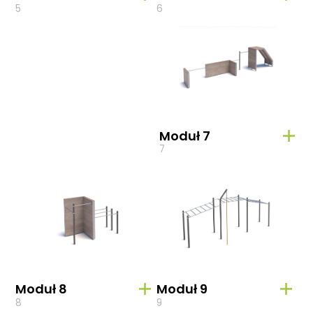
5
6
Moduł 7
7
Moduł 8
Moduł 9
8
9