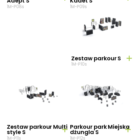
Adept S
Kadet S
1M-P08s
1M-P09s
Zestaw parkour S
1M-P10s
Zestaw parkour Multi
Parkour park Miejska
style S
dżungla S
1M-P11s
1M-P12s