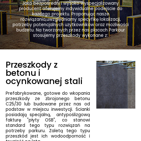
Jako bezpośredni i wysoko wyspecjalizowany
producent oferujemy indywidualne podejście do
każdego projektu. Proponując nasze
rozwiązania,uwzględniamy specyfikę lokalizacji,
potrzeby potencjalnych użytkowników oraz możliwości
budżetu. Na tworzonych przez nas placach Parkour
stosujemy przeszkody wykonane z:
Przeszkody z
betonu i
ocynkowanej stali
Prefabrykowane, gotowe do wkopania
przeszkody ze zbrojonego betonu
C25/30 lub budowane przez nas od
podstaw w miejscu inwestycji. Ścianki
posiadają specjalną, antypoślizgową
fakturę "płyty OSB", co stanowi
standard tego typu rozwiązań na
potrzeby parkuru. Zaletą tego typu
przeszkód jest ich wodoodporność i