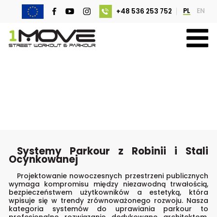
PL
EN
+48 536 253 752
Systemy Parkour z Robinii i
Stali Ocynkowanej
Systemy Parkour z Robinii i Stali
Ocynkowanej
Projektowanie nowoczesnych przestrzeni publicznych
wymaga kompromisu między niezawodną trwałością,
bezpieczeństwem użytkowników a estetyką, która
wpisuje się w trendy zrównoważonego rozwoju. Nasza
kategoria systemów do uprawiania parkour to
profesjonalne rozwiązanie dedykowane architektom,