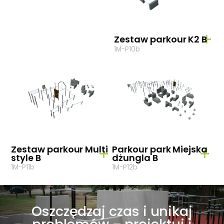
Zestaw parkour K2 B
1M-P10b
Zestaw parkour Multi
Parkour park Miejska
style B
dżungla B
1M-P11b
1M-P12b
Oszczędzaj czas i unikaj