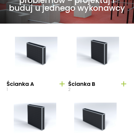
problemów – projektuj i
buduj u jednego wykonawcy
Ścianka A
Ścianka B
1
2