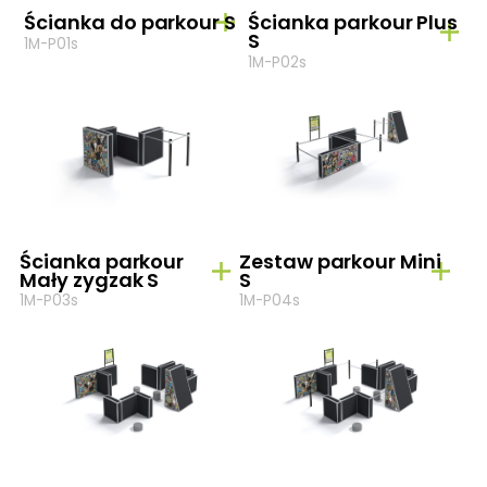
Ścianka do parkour S
Ścianka parkour Plus
S
1M-P01s
1M-P02s
Ścianka parkour
Zestaw parkour Mini
Mały zygzak S
S
1M-P03s
1M-P04s