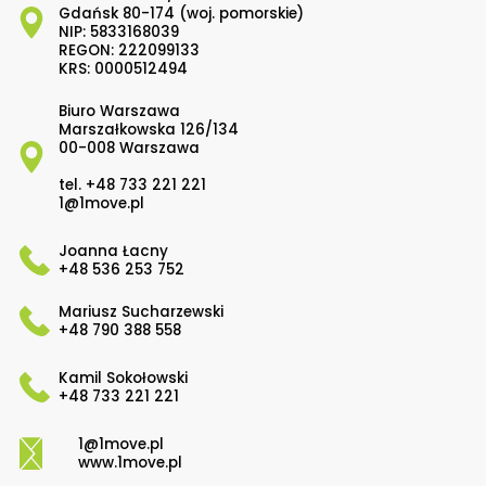
Gdańsk 80-174 (woj. pomorskie)
NIP: 5833168039
REGON: 222099133
KRS: 0000512494
Biuro Warszawa
Marszałkowska 126/134
00-008 Warszawa
tel.
+48 733 221 221
1@1move.pl
Joanna Łacny
+48 536 253 752
Mariusz Sucharzewski
+48 790 388 558
Kamil Sokołowski
+48 733 221 221
1@1move.pl
www.1move.pl