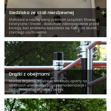
Siedziska ze stali nierdzewnej
Standard w naszej wersji premium urządzeń fitness.
Estetyczne i trwałe , doskonałe zabezpieczenie przed
korozją, bez problemu łuszczenia się farby na skutek
częstego użytkowania.
Drążki z obejmami
Montaż drążków do street workoutu oparty na
obejmach umożliwiają przyszłe modernizacje i
rozbudowę oraz ułatwiają serwis.