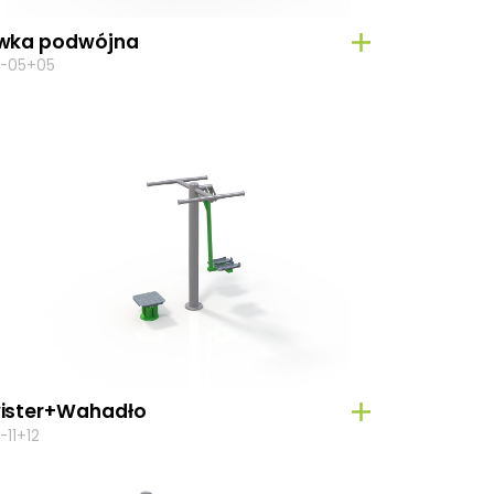
wka podwójna
-05+05
ister+Wahadło
-11+12