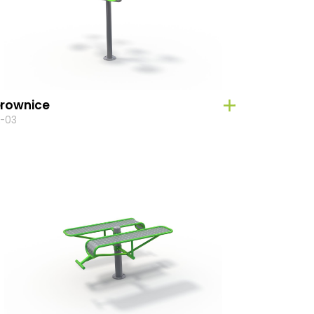
erownice
-03