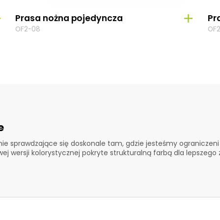
Prasa nożna pojedyncza
Pr
OF2-08
OF2
e
ie sprawdzające się doskonale tam, gdzie jesteśmy ograniczeni p
j wersji kolorystycznej pokryte strukturalną farbą dla lepszego