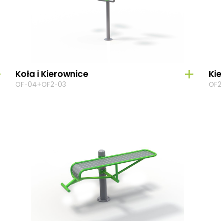
Koła i Kierownice
Ki
OF-04+OF2-03
OF2