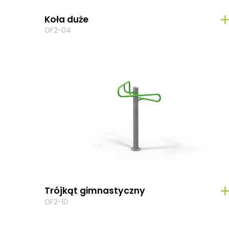
Koła duże
OF2-04
Trójkąt gimnastyczny
OF2-10