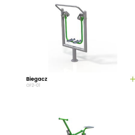
Biegacz
OF2-01