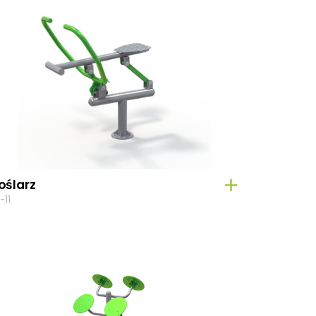
oślarz
-11