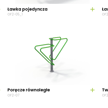
Ławka pojedyncza
Ła
OF2-05_1
OF2
Poręcze równoległe
Tw
OF2-07
OF2