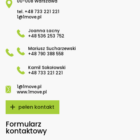
00-008 Warszawa
tel.
+48 733 221 221
1@1move.pl
Joanna Łacny
+48 536 253 752
Mariusz Sucharzewski
+48 790 388 558
Kamil Sokołowski
+48 733 221 221
1@1move.pl
www.1move.pl
pełen kontakt
Formularz
kontaktowy