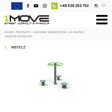
PL
EN
+48 536 253 752
HOME
>
PRODUKTY
>
SIŁOWNIE ZEWNĘTRZNE
>
NA SŁUPIE
>
TWISTER POTRÓJNY
WSTECZ