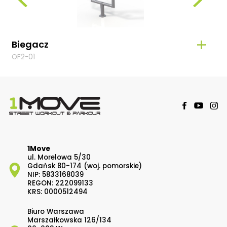
Biegacz
Orb
OF2-01
OF2-
1Move
ul. Morelowa 5/30
Gdańsk 80-174 (woj. pomorskie)
NIP: 5833168039
REGON: 222099133
KRS: 0000512494
Biuro Warszawa
Marszałkowska 126/134