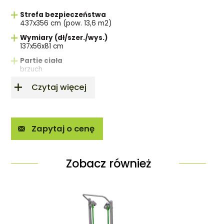
Strefa bezpieczeństwa
437x356 cm (pow. 13,6 m2)
Wymiary (dł/szer./wys.)
137x56x81 cm
Partie ciała
brzuch
Czytaj więcej
Zapytaj o cenę
Zobacz również