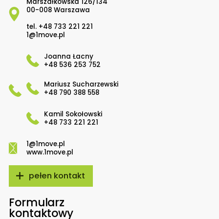
Marszałkowska 126/134
00-008 Warszawa
tel.
+48 733 221 221
1@1move.pl
Joanna Łacny
+48 536 253 752
Mariusz Sucharzewski
+48 790 388 558
Kamil Sokołowski
+48 733 221 221
1@1move.pl
www.1move.pl
pełen kontakt
Formularz
kontaktowy