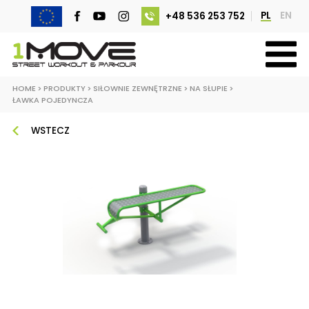
PL
EN
+48 536 253 752
HOME
>
PRODUKTY
>
SIŁOWNIE ZEWNĘTRZNE
>
NA SŁUPIE
>
ŁAWKA POJEDYNCZA
WSTECZ