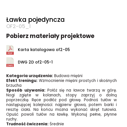
Ławka pojedyncza
OF2-05_1
Pobierz materiały projektowe
Karta katalogowa of2-05
DWG 2D of2-05-1
Kategoria urządzenia:
Budowa mięśni
Efekt treningu:
Wzmocnienie mięśni prostych i skośnych
brzucha
Sposób używania:
Połóż się na ławce twarzą w górę.
Nogi zgięte w kolanach, stopy zaprzyj o dolną
poprzeczkę. Ręce podłóż pod głowę. Podnoś tułów w
następującej kolejności: najpierw głowa, potem barki i
resztę ciała. Na końcu można wykonać skręt tułowia.
Opuść powoli tułów na ławkę. Wykonuj pełne, płynne
ruchy.
Trudność ćwiczenia:
Średnie