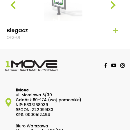
Biegacz
Orb
OF2-01
OF2-
1Move
ul. Morelowa 5/30
Gdańsk 80-174 (woj. pomorskie)
NIP: 5833168039
REGON: 222099133
KRS: 0000512494
Biuro Warszawa