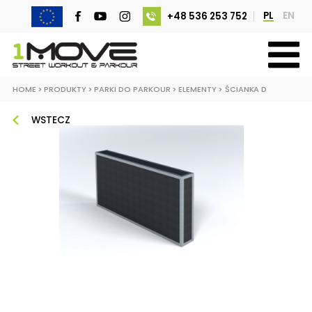
PL
EN
+48 536 253 752
HOME
>
PRODUKTY
>
PARKI DO PARKOUR
>
ELEMENTY
>
ŚCIANKA D
WSTECZ