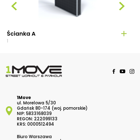
Ścianka A
Ści
1
2
1Move
ul. Morelowa 5/30
Gdańsk 80-174 (woj. pomorskie)
NIP: 5833168039
REGON: 222099133
KRS: 0000512494
Biuro Warszawa