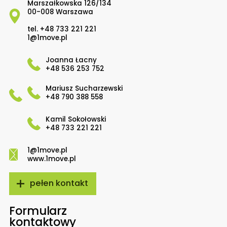
Marszałkowska 126/134
00-008 Warszawa
tel.
+48 733 221 221
1@1move.pl
Joanna Łacny
+48 536 253 752
Mariusz Sucharzewski
+48 790 388 558
Kamil Sokołowski
+48 733 221 221
1@1move.pl
www.1move.pl
pełen kontakt
Formularz
kontaktowy