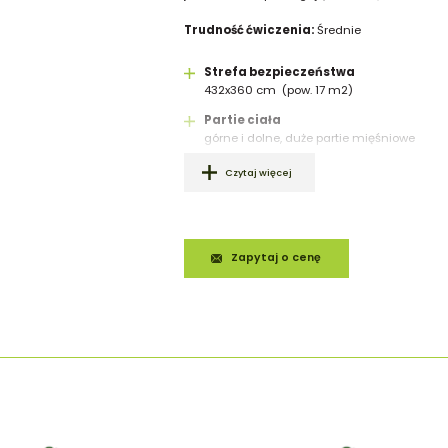
Trudność ćwiczenia:
Średnie
Strefa bezpieczeństwa
432x360 cm (pow. 17 m2)
Partie ciała
górne i dolne, duże partie mięśniowe
Czytaj więcej
Zapytaj o cenę