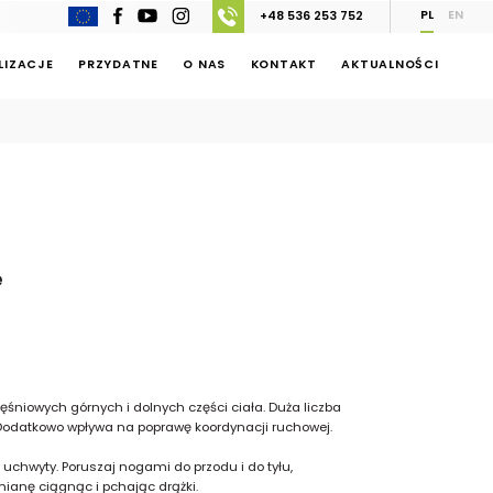
PL
EN
+48 536 253 752
LIZACJE
PRZYDATNE
O NAS
KONTAKT
AKTUALNOŚCI
e
ęśniowych górnych i dolnych części ciała. Duża liczba
 Dodatkowo wpływa na poprawę koordynacji ruchowej.
chwyty. Poruszaj nogami do przodu i do tyłu,
ianę ciągnąc i pchając drążki.