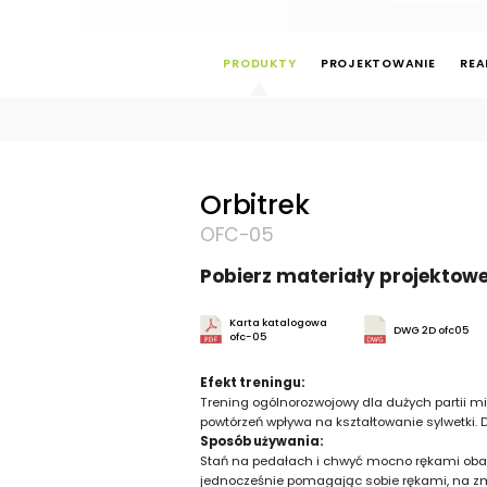
PRODUKTY
PROJEKTOWANIE
REA
Orbitrek
OFC-05
Pobierz materiały projektow
Karta katalogowa
DWG 2D ofc05
ofc-05
Efekt treningu:
Trening ogólnorozwojowy dla dużych partii mi
powtórzeń wpływa na kształtowanie sylwetki.
Sposób używania:
Stań na pedałach i chwyć mocno rękami oba u
jednocześnie pomagając sobie rękami, na zm