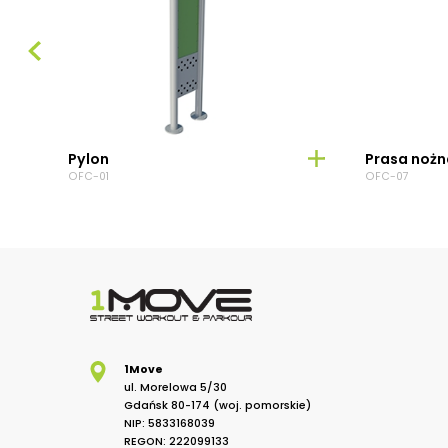
Pylon
Prasa nożn
OFC-01
OFC-07
1Move
ul. Morelowa 5/30
Gdańsk 80-174 (woj. pomorskie)
NIP: 5833168039
REGON: 222099133