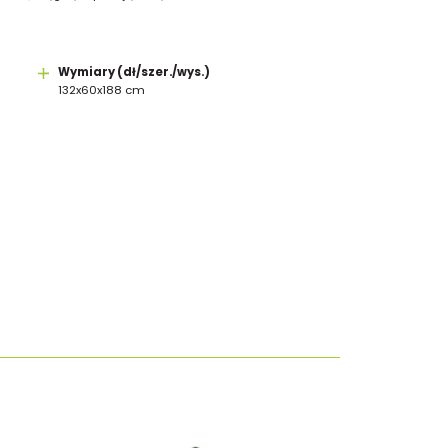
Wymiary (dł/szer./wys.)
132x60x188 cm