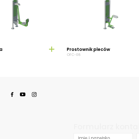
a
Prostownik pleców
OFC-08
Formularz kont