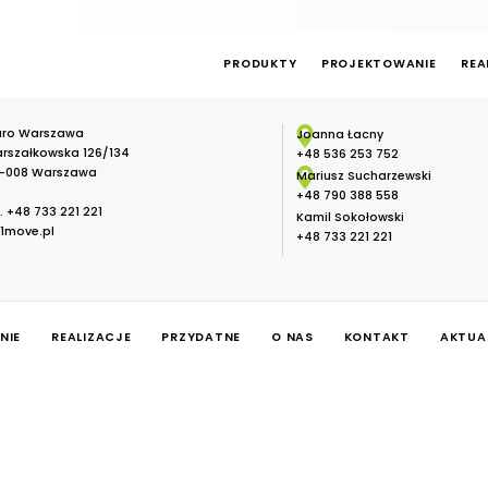
PRODUKTY
PROJEKTOWANIE
REA
uro Warszawa
Joanna Łacny
rszałkowska 126/134
+48 536 253 752
-008 Warszawa
Mariusz Sucharzewski
+48 790 388 558
l.
+48 733 221 221
Kamil Sokołowski
1move.pl
+48 733 221 221
NIE
REALIZACJE
PRZYDATNE
O NAS
KONTAKT
AKTUA