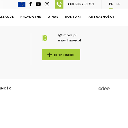
PL
EN
+48 536 253 752
LIZACJE
PRZYDATNE
O NAS
KONTAKT
AKTUALNOŚCI
1@1move.pl
www.1move.pl
pełen kontakt
LNOŚCI