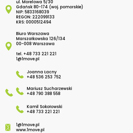
ul. Morelowa 5/30
Gdańsk 80-174 (woj. pomorskie)
NIP: 5833168039
REGON: 222099133
KRS: 0000512494
Biuro Warszawa
Marszałkowska 126/134
00-008 Warszawa
tel.
+48 733 221 221
1@1move.pl
Joanna Łacny
+48 536 253 752
Mariusz Sucharzewski
+48 790 388 558
Kamil Sokołowski
+48 733 221 221
1@1move.pl
www.1move.pl