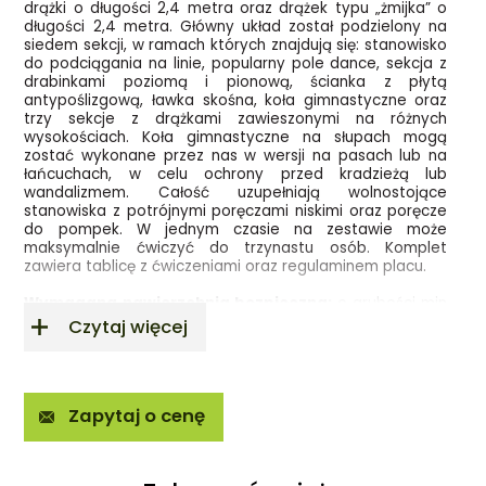
drążki o długości 2,4 metra oraz drążek typu „żmijka” o
długości 2,4 metra. Główny układ został podzielony na
siedem sekcji, w ramach których znajdują się: stanowisko
do podciągania na linie, popularny pole dance, sekcja z
drabinkami poziomą i pionową, ścianka z płytą
antypoślizgową, ławka skośna, koła gimnastyczne oraz
trzy sekcje z drążkami zawieszonymi na różnych
wysokościach. Koła gimnastyczne na słupach mogą
zostać wykonane przez nas w wersji na pasach lub na
łańcuchach, w celu ochrony przed kradzieżą lub
wandalizmem. Całość uzupełniają wolnostojące
stanowiska z potrójnymi poręczami niskimi oraz poręcze
do pompek. W jednym czasie na zestawie może
maksymalnie ćwiczyć do trzynastu osób. Komplet
zawiera tablicę z ćwiczeniami oraz regulaminem placu.
Wymagana nawierzchnia bezpieczna:
o grubości min
40 cm, np. kora, wióry, piasek, żwir, nawierzchnie
Czytaj więcej
poliuretanowe, płytki SBR/EPDM, maty przerostowe,
mulcz gumowy.
Wysokość swobodnego upadku
Zapytaj o cenę
2,40 m
Wymiary (dł/szer./wys.)
3,77 x 17,78 x 3,44 m