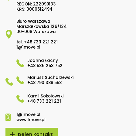
REGON: 222099133
KRS: 0000512494
Biuro Warszawa
Marszałkowska 126/134
00-008 Warszawa
tel.
+48 733 221 221
1@1move.pl
Joanna Łacny
+48 536 253 752
Mariusz Sucharzewski
+48 790 388 558
Kamil Sokołowski
+48 733 221 221
1@1move.pl
www.1move.pl
pełen kontakt