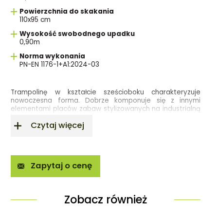
Powierzchnia do skakania
110x95 cm
Wysokość swobodnego upadku
0,90m
Norma wykonania
PN-EN 1176-1+A1:2024-03
Trampolinę w kształcie sześcioboku charakteryzuje
nowoczesna forma. Dobrze komponuje się z innymi
elementami placów zabaw stylizowanych na industrialną
lub techniczną tematykę, czyli wszędzie tam, gdzie
Czytaj więcej
poprzez wygląd urządzeń chcemy działać na wyobraźnię.
Dzięki swojej heksagonalnej postaci pojedyncze
urządzenie może stanowić moduł do tworzenia
zestawów, które swoim kształtem przypominają plastry
miodu lub układy geometryczne. Jeżeli dorzucimy do
Zapytaj o cenę
tego interesujący wzór nawierzchni, to uzyskamy
rozwiązanie, które zwróci na siebie uwagę i będzie miało
szansę na dużą popularność. Produkt znajduje
zastosowanie w miejscach publicznych, takich jak szkoły,
Zobacz również
place zabaw, a także w parkach i ogólnodostępnych
terenach rekreacji do użytku całorocznego.