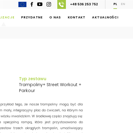
PL
EN
+48 536 253 752
LIZACJE
PRZYDATNE
O NAS
KONTAKT
AKTUALNOŚCI
Typ zestawu
Trampoliny+ Street Workout +
Parkour
o przykład tego, że nasze trampoliny mogą być dla
am mały, integracyjny plac do ćwiczeń, na którym na
 wózku inwalidzkim. W środkowej części znajdują się:
ze specjalną rampą, która jest przystosowana do
zestaw trzech okrągłych trampolin, umożliwiający