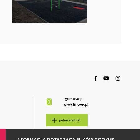
1@1move.pl
www.1move.pl
pełen kontakt
INFORMACJA DOTYCZĄCA PLIKÓW COOKIES