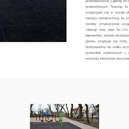
przeskakiwanie z jednej na
przerostowych. Tworząc to
znajdujące się w naszej of
rodzaju nawierzchnią, by u
zostały umieszczone urzą
siedząc oraz koła Tai Chi
elementów została dostoso
piasku znajduje się mały 
dostosowana do wieku uczn
przeszkód wykonanych z g
warianty kolorystyki poszcz