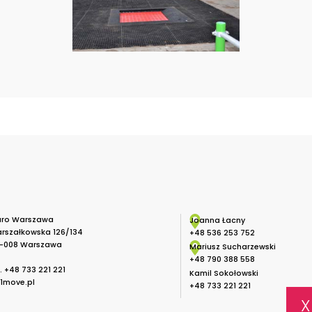
uro Warszawa
Joanna Łacny
rszałkowska 126/134
+48 536 253 752
-008 Warszawa
Mariusz Sucharzewski
+48 790 388 558
l.
+48 733 221 221
Kamil Sokołowski
1move.pl
+48 733 221 221
X