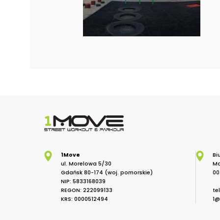
1Move
Bi
ul. Morelowa 5/30
Ma
Gdańsk 80-174 (woj. pomorskie)
00
NIP: 5833168039
REGON: 222099133
te
KRS: 0000512494
1@