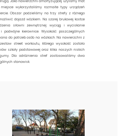
 drugą. Jako nawierzchni amortyzującej użyliśmy mat
 miejsce wykorzystaliśmy rozmaite typy urządzeń
ercie. Obszar podzieliśmy na trzy strefy z różnego
możliwić dojazd wózkiem. Na szarej brukowej kostce
dzenia siłowni zewnętrznej: wyciąg i wyciskanie
 i podwójne kierownice. Wysokość poszczególnych
wana do potrzeb osób na wózkach. Na nawierzchni z
zestaw street workoutu, którego wysokość została
iów szkoły podstawowej oraz klika naszych niskich
umy. Dla odróżnienia stref zastosowaliśmy dwa
ególnych stanowisk.