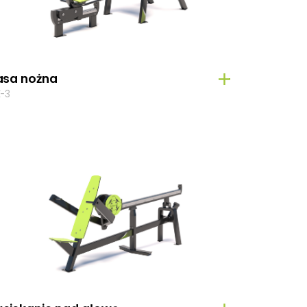
asa nożna
-3