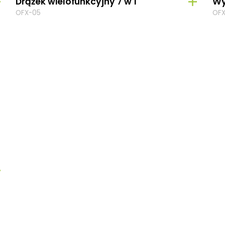
Drążek wielofunkcyjny 7 w 1
Wy
OFX-05
OFX