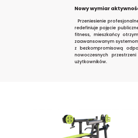
Nowy wymiar aktywnośc
Przeniesienie profesjonaln
redefiniuje pojęcie public
fitness, mieszkańcy otr
zaawansowanym systemom re
z bezkompromisową odpor
nowoczesnych przestrzeni
użytkowników.