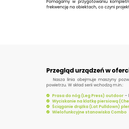
Pomagamy w przygotowaniu kompletny
frekwencję na obiektach, co czyni proj
Przegląd urządzeń w oferc
Nasza linia obejmuje maszyny pozw
powietrzu. W skład serii wchodzą m.in.:
Prasa do nóg (Leg Press) outdoor
– 
Wyciskanie na klatkę piersiową (Ch
Ściąganie drążka (Lat Pulldown) pl
Wielofunkcyjne stanowiska Combo
–