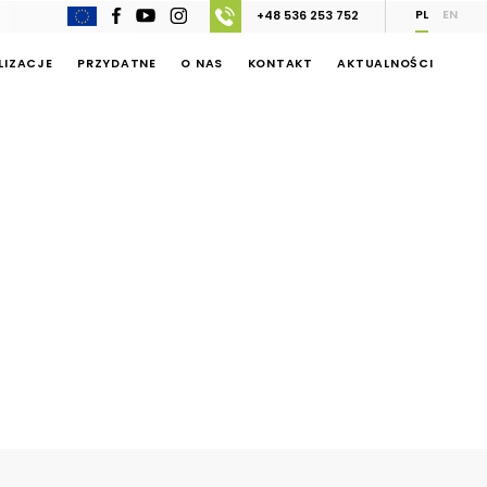
PL
EN
+48 536 253 752
LIZACJE
PRZYDATNE
O NAS
KONTAKT
AKTUALNOŚCI
iążeniem –
r