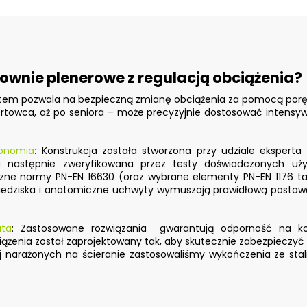
ownie plenerowe z regulacją obciążenia?
system pozwala na bezpieczną zmianę obciążenia za pomocą por
portowca, aż po seniora – może precyzyjnie dostosować intens
gonomia
:
Konstrukcja została stworzona przy udziale ekspert
, a następnie zweryfikowana przez testy doświadczonych u
czne normy PN-EN 16630 (oraz wybrane elementy PN-EN 1176 t
 siedziska i anatomiczne uchwyty wymuszają prawidłową postaw
ata
: Zastosowane rozwiązania gwarantują odporność na kor
żenia został zaprojektowany tak, aby skutecznie zabezpieczyć
j narażonych na ścieranie zastosowaliśmy wykończenia ze sta