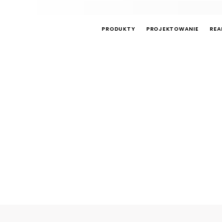
PRODUKTY
PROJEKTOWANIE
REA
zewnętrzne ze zmiennym obc
profesjonalny trening outdoo