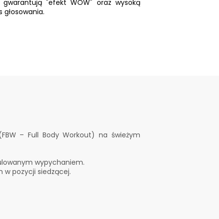
 gwarantują "efekt WOW" oraz wysoką
s głosowania.
(FBW – Full Body Workout) na świeżym
egulowanym wypychaniem.
w pozycji siedzącej.