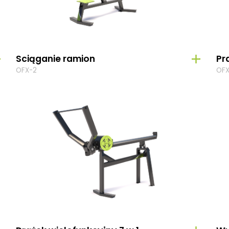
Sciąganie ramion
Pr
OFX-2
OFX