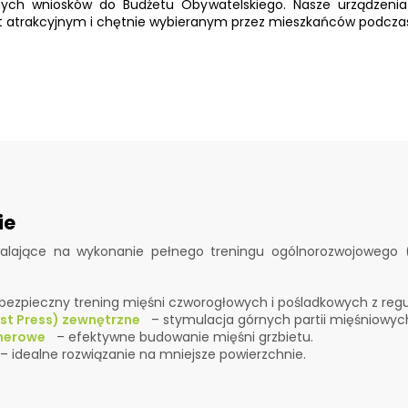
ch wniosków do Budżetu Obywatelskiego. Nasze urządzenia
ekt atrakcyjnym i chętnie wybieranym przez mieszkańców podcza
ie
alające na wykonanie pełnego treningu ogólnorozwojowego 
bezpieczny trening mięśni czworogłowych i pośladkowych z r
est Press) zewnętrzne
– stymulacja górnych partii mięśniowych 
enerowe
– efektywne budowanie mięśni grzbietu.
 idealne rozwiązanie na mniejsze powierzchnie.