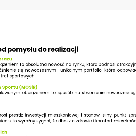
d pomysłu do realizacji
obrazu
ążeniem to absolutna nowość na rynku, która podnosi atrakcyj
różnienie się nowoczesnym i unikalnym portfolio, które odpow
tref sportowych.
w Sportu (MOSiR)
gulowanym obciążeniem to sposób na stworzenie nowoczesnej, o
si prestiż inwestycji mieszkaniowej i stanowi silny punkt s
edlu to wyraźny sygnał, że dbasz o zdrowie i komfort mieszkań
ich