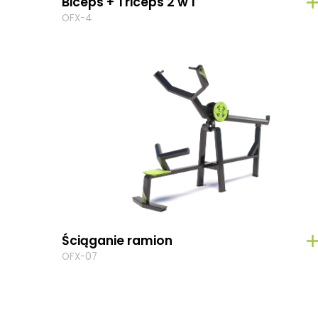
Biceps + Triceps 2 w 1
OFX-4
Ściąganie ramion
OFX-07