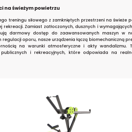
i na świeżym powietrzu
ego treningu siłowego z zamkniętych przestrzeni na świeże p
znej rekreacji. Zamiast zatłoczonych, dusznych i wymagający
zymują darmowy dostęp do zaawansowanych maszyn w natu
gulacji oporu, nasze urządzenia łączą biomechaniczną pr
nością na warunki atmosferyczne i akty wandalizmu. To
 publicznych i rekreacyjnych, które odpowiada na real