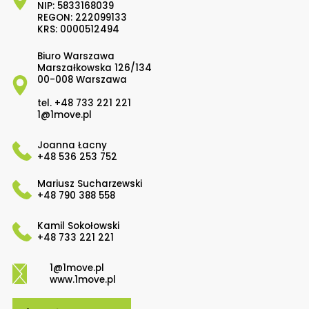
NIP: 5833168039
REGON: 222099133
KRS: 0000512494
Biuro Warszawa
Marszałkowska 126/134
00-008 Warszawa
tel.
+48 733 221 221
1@1move.pl
Joanna Łacny
+48 536 253 752
Mariusz Sucharzewski
+48 790 388 558
Kamil Sokołowski
+48 733 221 221
1@1move.pl
www.1move.pl