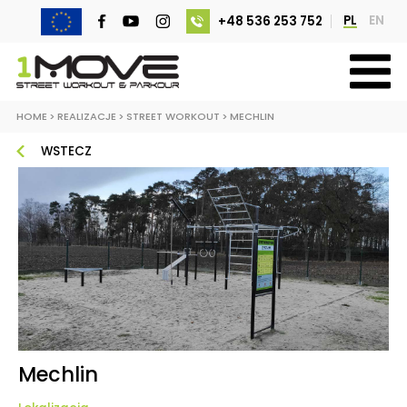
PL
EN
+48 536 253 752
HOME
>
REALIZACJE
>
STREET WORKOUT
>
MECHLIN
WSTECZ
Mechlin