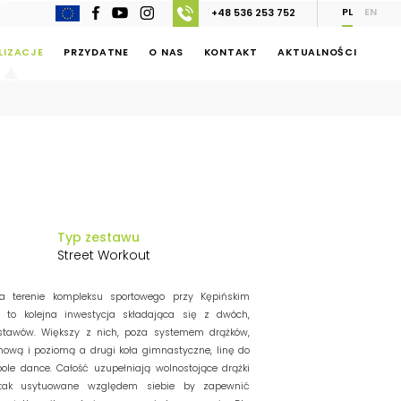
PL
EN
+48 536 253 752
LIZACJE
PRZYDATNE
O NAS
KONTAKT
AKTUALNOŚCI
Typ zestawu
Street Workout
na terenie kompleksu sportowego przy Kępińskim
i to kolejna inwestycja składająca się z dwóch,
stawów. Większy z nich, poza systemem drążków,
onową i poziomą a drugi koła gimnastyczne, linę do
ole dance. Całość uzupełniają wolnostojące drążki
 tak usytuowane względem siebie by zapewnić