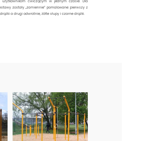
u użytkownikom ćwiczącym w jednym czasie. Dla
estawy zostały „zamiennie” pomalowane: pierwszy z
drążki a drugi odwrotnie, żółte słupy i czarne drążki.