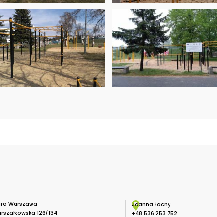
uro Warszawa
Joanna Łacny
rszałkowska 126/134
+48 536 253 752