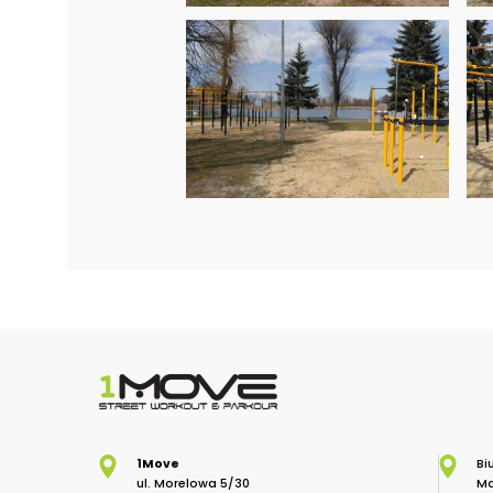
1Move
Bi
ul. Morelowa 5/30
Ma