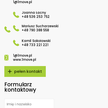
1@1move.pl
Joanna Łacny
+48 536 253 752
Mariusz Sucharzewski
+48 790 388 558
Kamil Sokołowski
+48 733 221 221
1@1move.pl
www.1move.pl
pełen kontakt
Formularz
kontaktowy