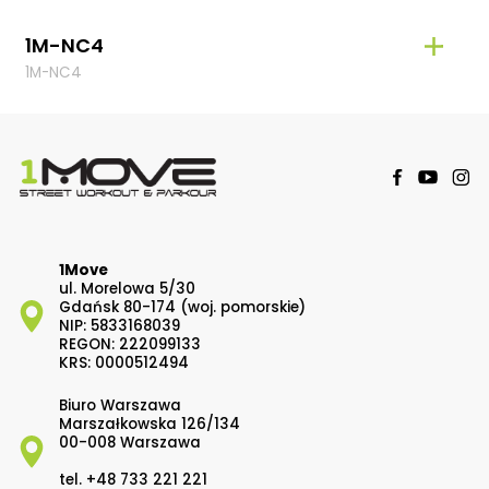
1M-NC4
1M
1M-NC4
1M-N
1Move
ul. Morelowa 5/30
Gdańsk 80-174 (woj. pomorskie)
NIP: 5833168039
REGON: 222099133
KRS: 0000512494
Biuro Warszawa
Marszałkowska 126/134
00-008 Warszawa
tel.
+48 733 221 221