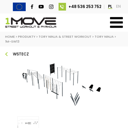
PL
EN
+48 536 253 752
HOME
>
PRODUKTY
>
TORY NINJA & STREET WORKOUT
>
TORY NINJA
>
1M-SW13
WSTECZ