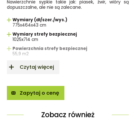
Nawierzchnie sypkie takie jak: piasek, żwir, wióry są
dopuszczalne, ale nie są zalecane.
Wymiary (dł/szer./wys.)
775x464x43 cm
Wymiary strefy bezpiecznej
1025x714 cm
Powierzchnia strefy bezpiecznej
55,9 m2
Powierzchnia do skakania
Czytaj więcej
Wysokość swobodnego upadku
0,90m
Norma wykonania
Zapytaj o cenę
PN-EN 1176-1+A1:2024-03
Zobacz również