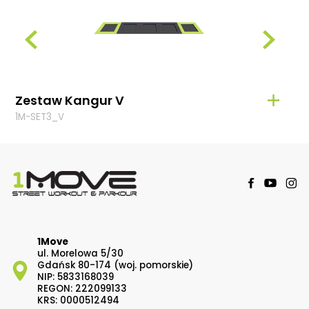
Zestaw Kangur V
Zes
1M-SET3_V
1M-S
1Move
ul. Morelowa 5/30
Gdańsk 80-174 (woj. pomorskie)
NIP: 5833168039
REGON: 222099133
KRS: 0000512494